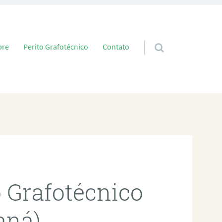
 conteúdo
bre
Perito Grafotécnico
Contato
o Grafotécnico
aná)