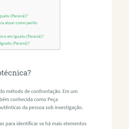
?
Iguatu (Paraná)?
ara atuar como perito
nico em Iguatu (Paraná)?
 Iguatu (Paraná)?
otécnica?
és do método de confrontação. Em um
ambém conhecida como Peça
 autênticas da pessoa sob investigação.
tas para identificar se há mais elementos