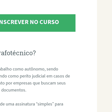
 INSCREVER NO CURSO
rafotécnico?
abalho como autônomo, sendo
uando como perito judicial em casos de
anto por empresas que buscam seus
s e documentos.
 de uma assinatura “simples” para