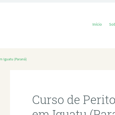
Pular para o
Início
So
em Iguatu (Paraná)
Curso de Perit
em Iguatu (Par