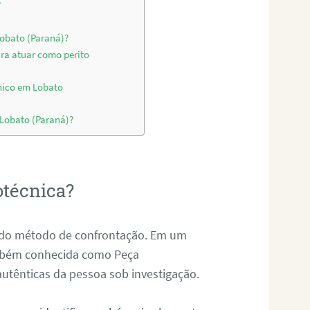
?
Lobato (Paraná)?
ara atuar como perito
nico em Lobato
 Lobato (Paraná)?
otécnica?
és do método de confrontação. Em um
ambém conhecida como Peça
 autênticas da pessoa sob investigação.