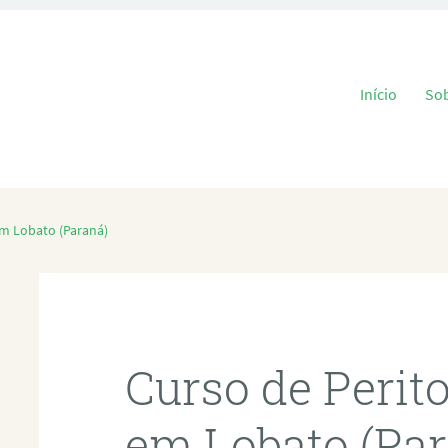
Pular para o
Início
So
em Lobato (Paraná)
Curso de Perit
em Lobato (Pa