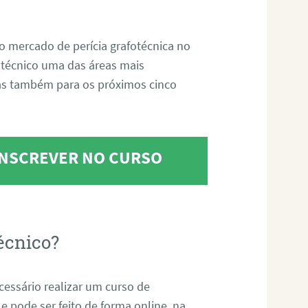
o mercado de perícia grafotécnica no
fotécnico uma das áreas mais
as também para os próximos cinco
 INSCREVER NO CURSO
écnico?
ecessário realizar um curso de
 e pode ser feito de forma online, na