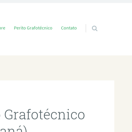
 conteúdo
bre
Perito Grafotécnico
Contato
o Grafotécnico
raná)