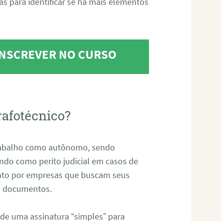
tas para identificar se há mais elementos
 INSCREVER NO CURSO
rafotécnico?
abalho como autônomo, sendo
uando como perito judicial em casos de
anto por empresas que buscam seus
s e documentos.
 de uma assinatura “simples” para