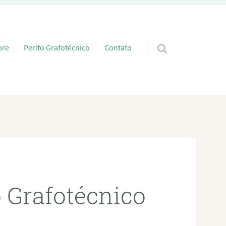
 conteúdo
bre
Perito Grafotécnico
Contato
o Grafotécnico
a