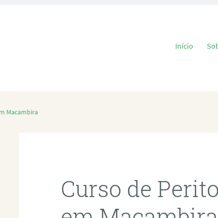
Pular para o
Início
So
 em Macambira
Curso de Perit
em Macambir