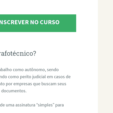
 INSCREVER NO CURSO
rafotécnico?
abalho como autônomo, sendo
uando como perito judicial em casos de
anto por empresas que buscam seus
s e documentos.
 de uma assinatura “simples” para