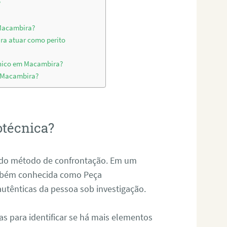
?
 Macambira?
ara atuar como perito
cnico em Macambira?
m Macambira?
otécnica?
és do método de confrontação. Em um
ambém conhecida como Peça
 autênticas da pessoa sob investigação.
tas para identificar se há mais elementos