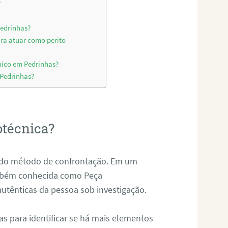
?
Pedrinhas?
ara atuar como perito
nico em Pedrinhas?
 Pedrinhas?
otécnica?
és do método de confrontação. Em um
ambém conhecida como Peça
 autênticas da pessoa sob investigação.
tas para identificar se há mais elementos