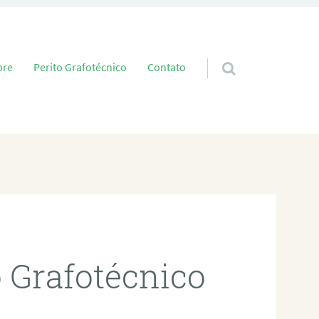
 conteúdo
bre
Perito Grafotécnico
Contato
o Grafotécnico