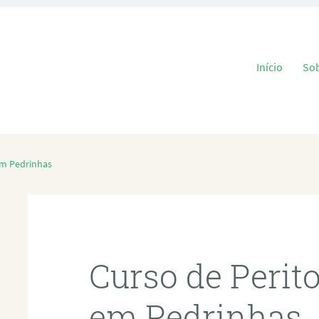
Pular para o
Início
So
em Pedrinhas
Curso de Perit
em Pedrinhas