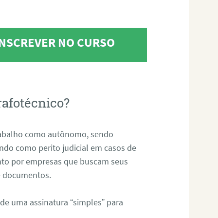
 INSCREVER NO CURSO
rafotécnico?
abalho como autônomo, sendo
uando como perito judicial em casos de
anto por empresas que buscam seus
s e documentos.
 de uma assinatura “simples” para