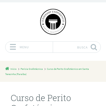
MENU
BUSCA
Pular para o conteúdo
Início
Perícia Grafotécnica
Curso de Perito Grafotécnico em Santa
Teresinha (Paraíba)
Curso de Perito