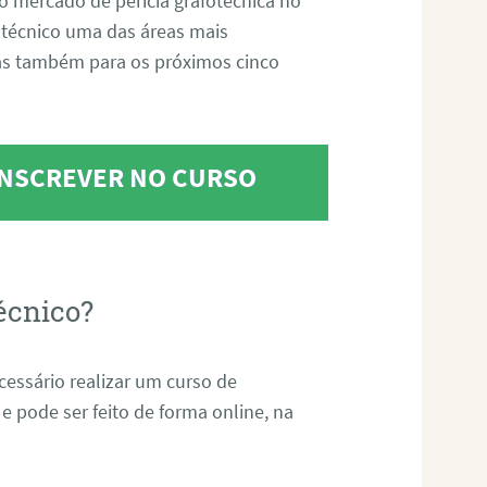
o mercado de perícia grafotécnica no
fotécnico uma das áreas mais
as também para os próximos cinco
 INSCREVER NO CURSO
écnico?
ecessário realizar um curso de
 e pode ser feito de forma online, na