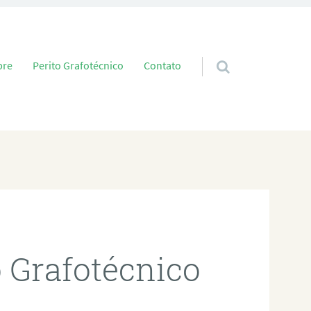
 conteúdo
bre
Perito Grafotécnico
Contato
o Grafotécnico