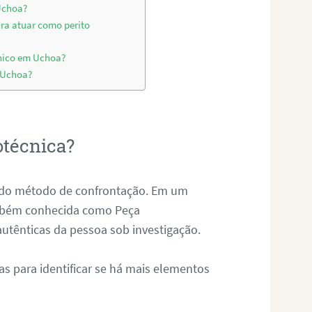
 Uchoa?
ara atuar como perito
cnico em Uchoa?
m Uchoa?
otécnica?
és do método de confrontação. Em um
ambém conhecida como Peça
 autênticas da pessoa sob investigação.
tas para identificar se há mais elementos