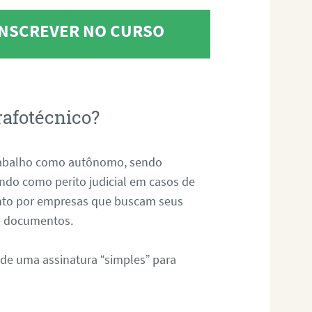
 INSCREVER NO CURSO
rafotécnico?
abalho como autônomo, sendo
uando como perito judicial em casos de
anto por empresas que buscam seus
s e documentos.
 de uma assinatura “simples” para