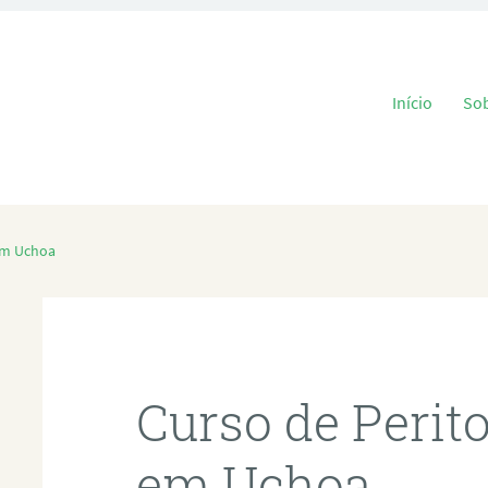
Pular para o
Início
So
 em Uchoa
Curso de Perit
em Uchoa