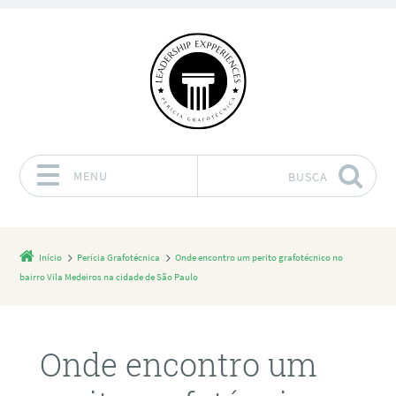
MENU
BUSCA
Pular para o conteúdo
Início
Perícia Grafotécnica
Onde encontro um perito grafotécnico no
bairro Vila Medeiros na cidade de São Paulo
Onde encontro um