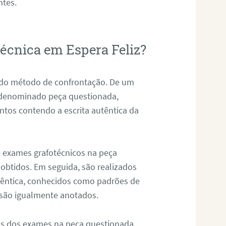
ntes.
técnica em Espera Feliz?
s do método de confrontação. De um
, denominado peça questionada,
tos contendo a escrita autêntica da
de exames grafotécnicos na peça
 obtidos. Em seguida, são realizados
êntica, conhecidos como padrões de
 são igualmente anotados.
os dos exames na peça questionada