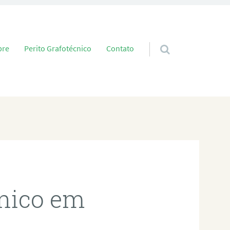
 conteúdo
bre
Perito Grafotécnico
Contato
cnico em