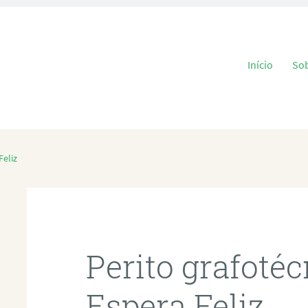
Pular para o
Início
So
Feliz
Perito grafoté
Espera Feliz