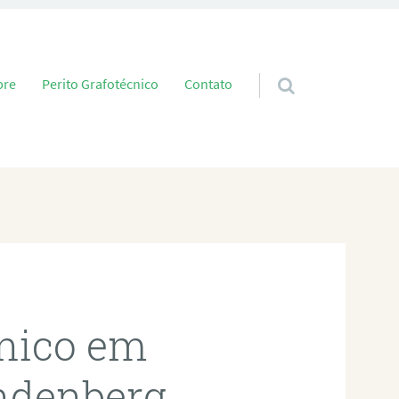
 conteúdo
bre
Perito Grafotécnico
Contato
cnico em
ndenberg