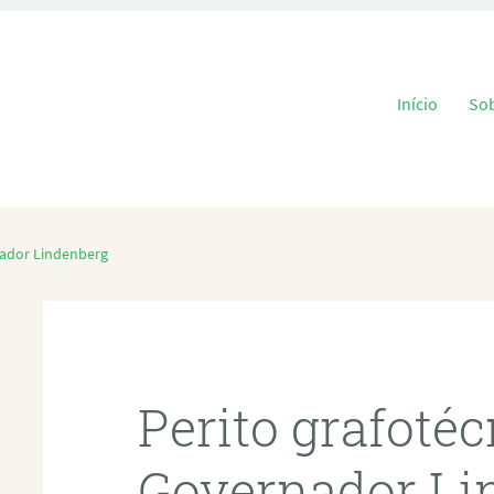
Pular para o
Início
So
nador Lindenberg
Perito grafoté
Governador Li