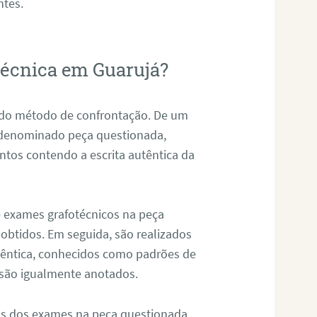
ntes.
otécnica em Guarujá?
s do método de confrontação. De um
, denominado peça questionada,
tos contendo a escrita autêntica da
de exames grafotécnicos na peça
 obtidos. Em seguida, são realizados
êntica, conhecidos como padrões de
 são igualmente anotados.
os dos exames na peça questionada