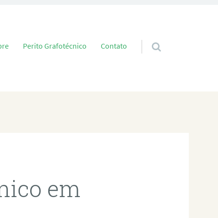
 conteúdo
bre
Perito Grafotécnico
Contato
cnico em