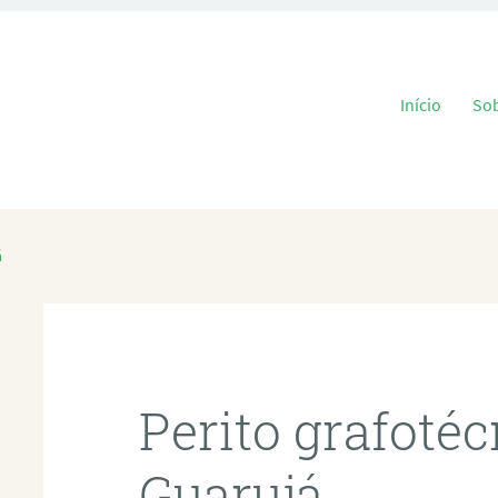
Pular para o
Início
So
á
Perito grafoté
Guarujá