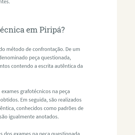
ntes.
técnica em Piripá?
s do método de confrontação. De um
, denominado peça questionada,
tos contendo a escrita autêntica da
de exames grafotécnicos na peça
 obtidos. Em seguida, são realizados
êntica, conhecidos como padrões de
 são igualmente anotados.
os dos exames na peça questionada