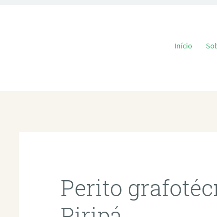
Pular para o
Início
So
Perito grafoté
Piripá