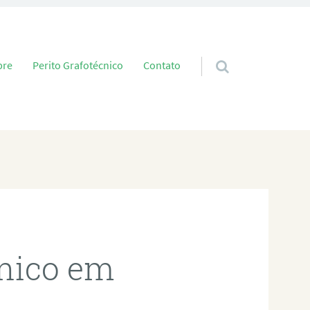
 conteúdo
bre
Perito Grafotécnico
Contato
cnico em