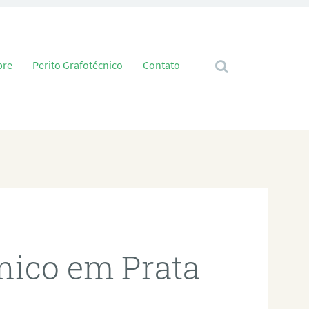
 conteúdo
bre
Perito Grafotécnico
Contato
cnico em Prata