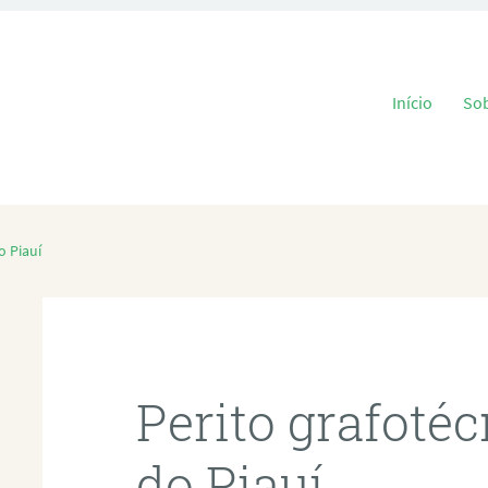
Pular para o
Início
So
o Piauí
Perito grafoté
do Piauí