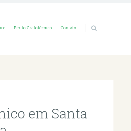
 conteúdo
bre
Perito Grafotécnico
Contato
cnico em Santa
ia