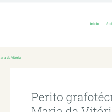
Pular para o
Início
So
aria da Vitória
Perito grafoté
Maria da Vitór