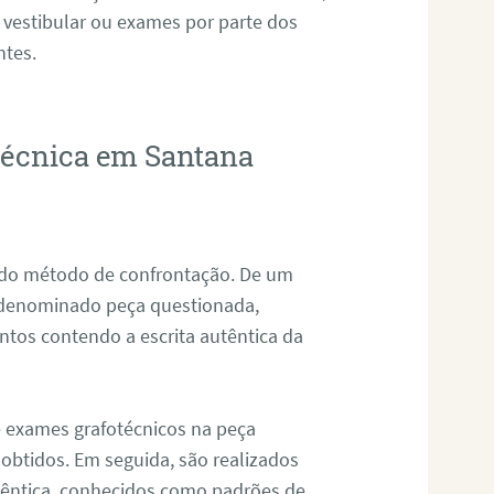
 vestibular ou exames por parte dos
ntes.
otécnica em Santana
s do método de confrontação. De um
, denominado peça questionada,
tos contendo a escrita autêntica da
de exames grafotécnicos na peça
 obtidos. Em seguida, são realizados
êntica, conhecidos como padrões de