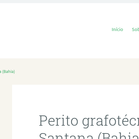
Pular para o
Início
So
 (Bahia)
Perito grafoté
Santana (Bahia