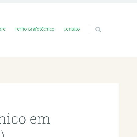
 conteúdo
bre
Perito Grafotécnico
Contato
cnico em
)