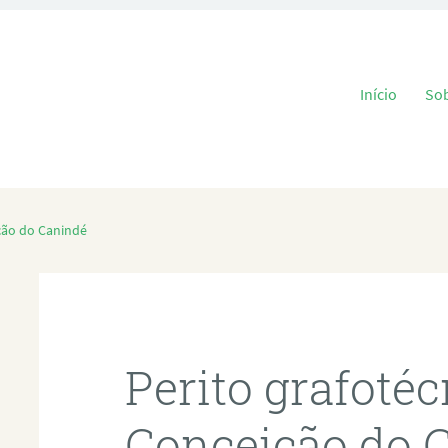
Pular para o
Início
So
ção do Canindé
Perito grafoté
Conceição do 