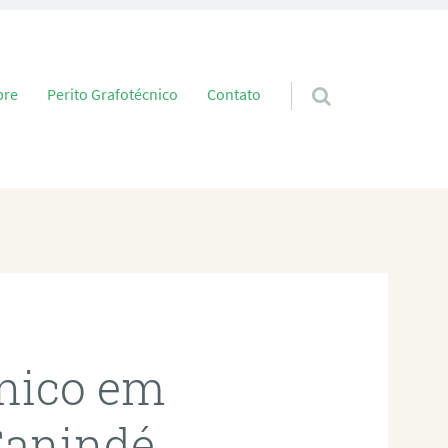
 conteúdo
bre
Perito Grafotécnico
Contato
cnico em
Canindé