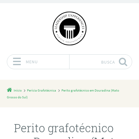
MENU
BUSCA
Pular para o conteúdo
Início
Perícia Grafotécnica
Perito grafotécnico em Douradina (Mato
Grosso do Sul)
Perito grafotécnico