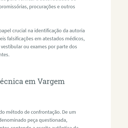
promissórias, procurações e outros
pel crucial na identificação da autoria
eis falsificações em atestados médicos,
 vestibular ou exames por parte dos
ntes.
otécnica em Vargem
s do método de confrontação. De um
, denominado peça questionada,
tos contendo a escrita autêntica da