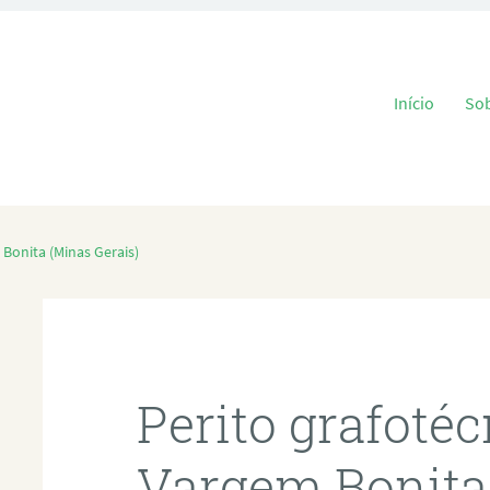
Pular para o
Início
So
Bonita (Minas Gerais)
Perito grafoté
Vargem Bonita