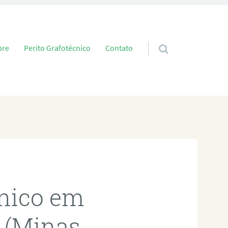
 conteúdo
bre
Perito Grafotécnico
Contato
cnico em
 (Minas